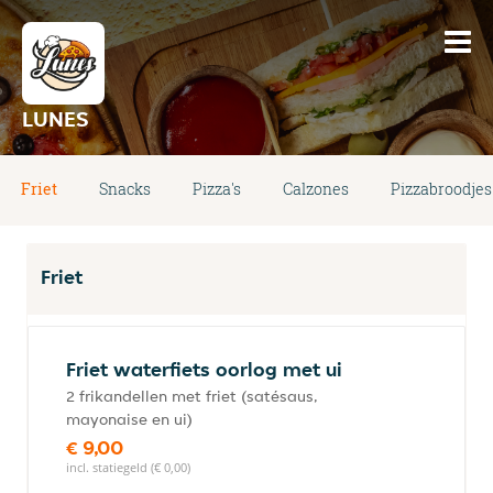
LUNES
Friet
Snacks
Pizza's
Calzones
Pizzabroodjes
Friet
Friet waterfiets oorlog met ui
2 frikandellen met friet (satésaus,
mayonaise en ui)
€ 9,00
incl. statiegeld (€ 0,00)