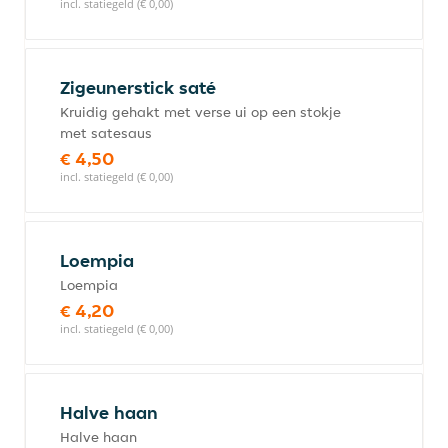
incl. statiegeld (€ 0,00)
Zigeunerstick saté
Kruidig gehakt met verse ui op een stokje
met satesaus
€ 4,50
incl. statiegeld (€ 0,00)
Loempia
Loempia
€ 4,20
incl. statiegeld (€ 0,00)
Halve haan
Halve haan