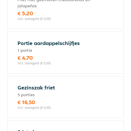
jalapeños
€ 5,20
incl. statiegeld (€ 0,00)
Portie aardappelschijfjes
1 portie
€ 4,70
incl. statiegeld (€ 0,00)
Gezinszak friet
5 porties
€ 16,50
incl. statiegeld (€ 0,00)