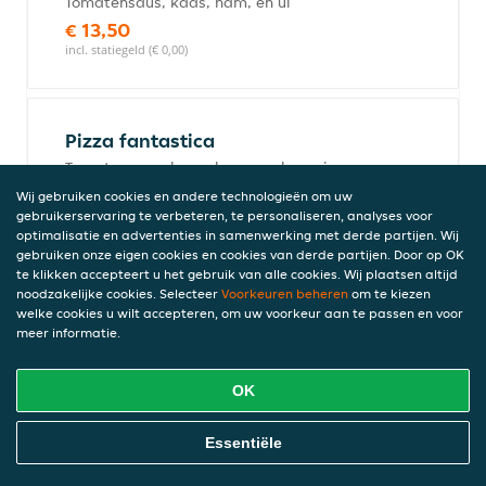
Tomatensaus, kaas, ham, en ui
€ 13,50
incl. statiegeld (€ 0,00)
Pizza fantastica
Tomatensaus, kaas, ham en champignons
€ 14,00
Wij gebruiken cookies en andere technologieën om uw
incl. statiegeld (€ 0,00)
gebruikerservaring te verbeteren, te personaliseren, analyses voor
optimalisatie en advertenties in samenwerking met derde partijen. Wij
gebruiken onze eigen cookies en cookies van derde partijen. Door op OK
te klikken accepteert u het gebruik van alle cookies. Wij plaatsen altijd
noodzakelijke cookies. Selecteer
Voorkeuren beheren
om te kiezen
Pizza tonno
welke cookies u wilt accepteren, om uw voorkeur aan te passen en voor
Tomatensaus, kaas, tonijn en ui
meer informatie.
€ 15,50
incl. statiegeld (€ 0,00)
OK
Online Eten Bestellen
Essentiële
Pizza Hawaï