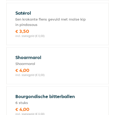
Satérol
Een krokante flens gevuld met malse kip
in pindasaus
€ 3,50
incl. statiegeld (€ 0,00)
Shoarmarol
Shoarmarol
€ 4,00
incl. statiegeld (€ 0,00)
Bourgondische bitterballen
6 stuks
€ 4,00
incl. statiegeld (€ 0,00)